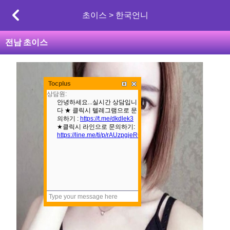
초이스 > 한국언니
전남
초이스
본문
Tocplus