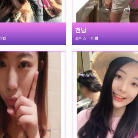
전남
31번
초이스
30번