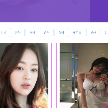
전남
경북
경남
충북
충남
제주도
부산
인