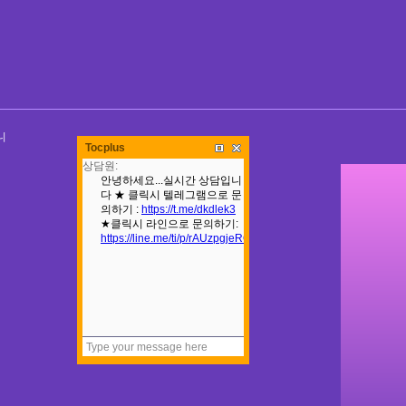
니
Tocplus