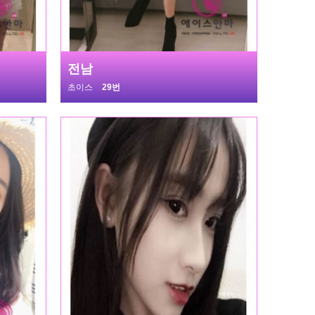
전남
초이스
29번