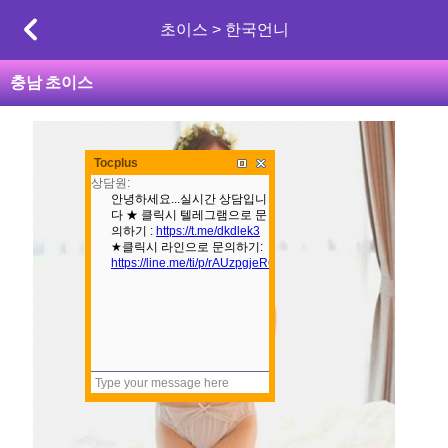
초이스 > 한국언니
충남
초이스
본문
Tocplus